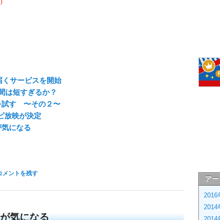
）
が届くサービスを開始
間は短すぎるか？
」を試す 〜その２〜
レビ放映が決定
が気になる
コメントを残す
アー
201
201
タが気になる
201