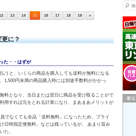
検索
12
13
14
15
16
17
18
19
»
変更に？
だった・・はずが
0円を払うと、いくらの商品を購入しても送料が無料になる
1,500円未満の商品購入時には別途手数料がかかっ
無料となり、当日または翌日に商品を受け取ることがで
最近
利用すれば元をとれる計算になり、まあまあメリットが
ム会員でなくても全品「送料無料」になったため、プライ
け日時指定便無料」などは残っているが、 あまり旨み
いた。