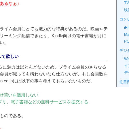
TV
あるなぁ）
映
コン
iP
ライム会員にとても魅力的な特典があるのだ。映画やテ
Ma
リーミング配信できたり、Kindle向けの電子書籍が月に
P
い。
デジ
にして欲しい
Wo
イ
イムに魅力はほとんどないため、プライム会員のさらなる
デ
会員が減っても構わないなら仕方ないが、もし会員数を
n.co.jpには以下の事を考えてもらいたいものだ。
注目
わせ買いを適用しない
プリ、電子書籍などの無料サービスを拡充する
ものである。