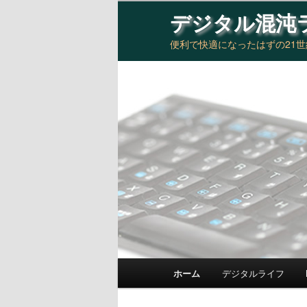
デジタル混沌
便利で快適になったはずの21
メインメニュー
ホーム
デジタルライフ
メインコンテンツへ移動
サブコンテンツへ移動