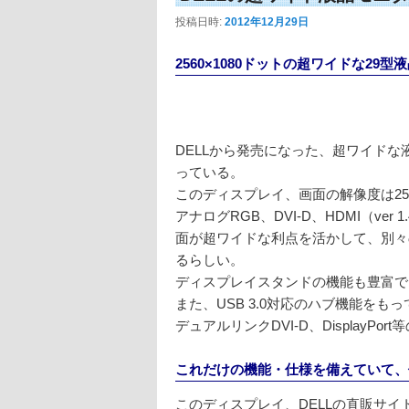
投稿日時:
2012年12月29日
2560×1080ドットの超ワイドな29型
DELLから発売になった、超ワイドな
っている。
このディスプレイ、画面の解像度は256
アナログRGB、DVI-D、HDMI（ver 1.4
面が超ワイドな利点を活かして、別々
るらしい。
ディスプレイスタンドの機能も豊富で
また、USB 3.0対応のハブ機能をも
デュアルリンクDVI-D、DisplayP
これだけの機能・仕様を備えていて、
このディスプレイ、DELLの直販サイ