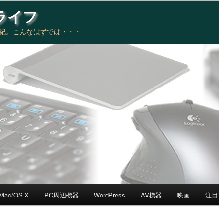
ライフ
世紀。こんなはずでは・・・
Mac/OS X
PC周辺機器
WordPress
AV機器
映画
注目