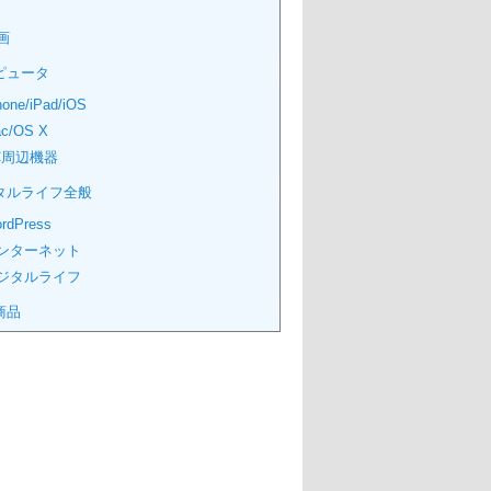
画
ピュータ
hone/iPad/iOS
c/OS X
C周辺機器
タルライフ全般
rdPress
ンターネット
ジタルライフ
商品