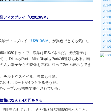
201
201
液晶ディスプレイ『U2913WM』
201
201
201
201
液晶ディスプレイ「
U2913WM
」が異色でとても気にな
201
201
0×1080ドットで、液晶はIPSパネルだ。接続端子は、
）、DisplayPort、Mini DisplayPortの5種類もある。画
の入力端子からの映像を左右に並べて2画面表示もでき
、チルトやスイベル、昇降も可能。
っており、ポートが4つもあるそうだ。
ort等のケーブルも標準で添付されている。
価格はなんと4万円をきる
トで販売されており、その価格は3万9980円とのこと。