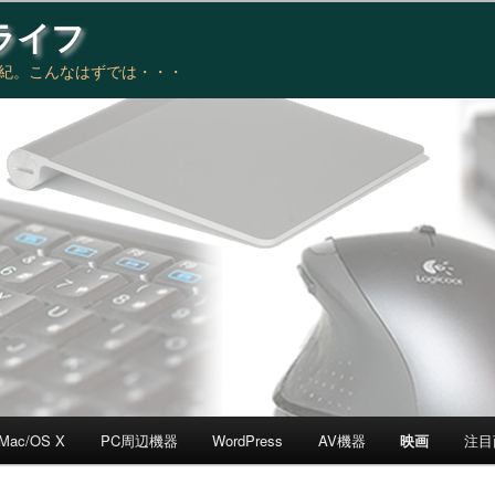
ライフ
世紀。こんなはずでは・・・
Mac/OS X
PC周辺機器
WordPress
AV機器
映画
注目