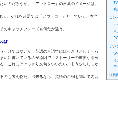
TV
たいのだろうが、「アウトロー」の言葉のイメージは、
映
R」である。それを邦題では「アウトロー」としている。本当
コン
iP
そのキャッチフレーズも何だか違う。
Ma
P
ねば
デジ
うわけではないが、英語の台詞でははっきりとしゃべっ
Wo
まいに書いているのが原因で、ストーリーの重要な部分
イ
る。これにははっきり文句をいいたい。もう少ししっか
デ
注目
るのも考え物だ。出来るなら、英語の台詞を聞いて内容