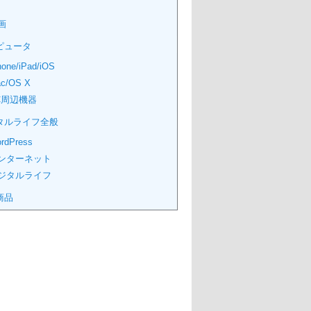
画
ピュータ
hone/iPad/iOS
c/OS X
C周辺機器
タルライフ全般
rdPress
ンターネット
ジタルライフ
商品