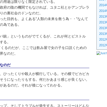
の用途は限りなく限定されている。
201
政府の陰の機関でもなければ、ユタニ社とかアンブレラ
201
りの裏社会のドンなのだ。
201
った目的も、よくある”人類の未来を救う為・・”なんて
201
の為である。
201
201
パ銃」というものがでてくるが、これが何とピストル
201
する。
201
てくるのだが、ここでは飲み屋で女の子を口説くための
界なのだ。
なのだ
、ひったくりや殺人が横行している。その横でピカピカ
そうになったりもする。何だかあまり感じが良くない。
があるのだ。それが後になってわかる。
ップ。そしてトラブルが発生する。ストーリーはどんな