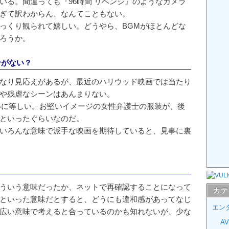
いる。間違っても『96時間 リベンジ』のようなカメラ
ぎて訳わからん、なんてこともない。
っくり観られて嬉しい。どうやら、BGMがほとんどな
ろうか。
ンがない？
なり見応えがあるが、最近のハリウッド映画では当たり
や残虐なシーンはあんまりない。
いに等しい。お堅いイメージの女性弁護士の服装が、後
といったぐらいなのだ。
いろんな意味で派手な映画を期待していると、見事に裏
ういう意味だったか、ネットで再確認することになって
カテ
といった意味だとすると、どうにも違和感があってなじ
エン
広い意味で考えると合っているのかも知れないが、少な
A