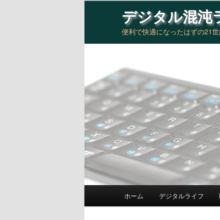
デジタル混沌
便利で快適になったはずの21
メインメニュー
ホーム
デジタルライフ
メインコンテンツへ移動
サブコンテンツへ移動