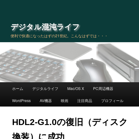
デジタル混沌ライフ
便利で快適になったはずの21世紀。こんなはずでは・・・
メインメニュー
ホーム
デジタルライフ
Mac/OS X
PC周辺機器
メインコンテンツへ移動
サブコンテンツへ移動
WordPress
AV機器
映画
注目商品
プロフィール
HDL2-G1.0の復旧（ディスク
換装）に成功