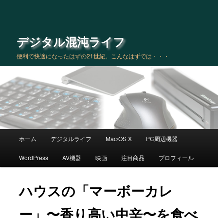
デジタル混沌ライフ
便利で快適になったはずの21世紀。こんなはずでは・・・
メインメニュー
ホーム
デジタルライフ
Mac/OS X
PC周辺機器
メインコンテンツへ移動
サブコンテンツへ移動
WordPress
AV機器
映画
注目商品
プロフィール
ハウスの「マーボーカレ
ー」〜香り高い中辛〜を食べ