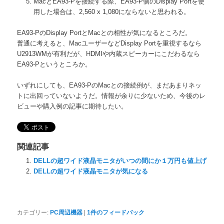
MacとEA93-Pを接続する際、EA93-P側のDisplay Portを使
用した場合は、2,560 x 1,080にならないと思われる。
EA93-PのDisplay PortとMacとの相性が気になるところだ。
普通に考えると、MacユーザーなどDisplay Portを重視するなら
U2913WMが有利だが、HDMIや内蔵スピーカーにこだわるなら
EA93-Pというところか。
いずれにしても、EA93-PのMacとの接続例が、まだあまりネッ
トに出回っていないようだ。情報が余りに少ないため、今後のレ
ビューや購入例の記事に期待したい。
関連記事
DELLの超ワイド液晶モニタがいつの間にか１万円も値上げ
DELLの超ワイド液晶モニタが気になる
カテゴリー:
PC周辺機器
|
1
件のフィードバック