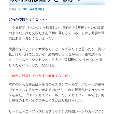
投稿日時:
2013年1月20日
どっかで観たような・・・
『９６時間 リベンジ』を観賞した。前作から1年後ぐらいの設定
のようだ。娘も父親もまあ平和に暮らしている。しかし元妻の環
境はあまり芳しくないようだ。
元妻役を演じている女優さん、どっかで観たぞと思ったが（街で
見かけたわけではないが）結局思い出せなかった。後で調べる
と、ファムケ・ヤンセンという人で『X-MEN』シリーズに出演
してたということだ。なるほど。
（前作に登場してたかすら覚えてないが）
本作のおもな舞台はトルコのイスタンブールで、バザールの屋根
でチェイスするシーンがあるのだが、これも最近似たようなシー
ンを観た。『007 スカイフォール』だ。スカイフォールでは、何
と屋根の上でバイクのチェイスが繰り広げられた。
リーアム・ニーソン演じるブライアンの格闘シーンやカーアクシ