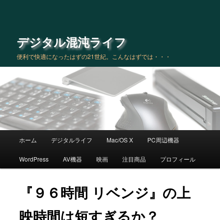
デジタル混沌ライフ
便利で快適になったはずの21世紀。こんなはずでは・・・
メインメニュー
ホーム
デジタルライフ
Mac/OS X
PC周辺機器
メインコンテンツへ移動
サブコンテンツへ移動
WordPress
AV機器
映画
注目商品
プロフィール
『９６時間 リベンジ』の上
映時間は短すぎるか？