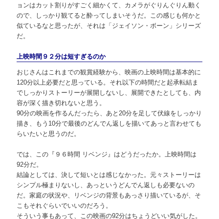
ョンはカット割りがすごく細かくて、カメラがぐりんぐりん動く
ので、しっかり観てると酔ってしまいそうだ。この感じも何かと
似ているなと思ったが、それは「ジェイソン・ボーン」シリーズ
だ。
上映時間９２分は短すぎるのか
おじさんはこれまでの観賞経験から、映画の上映時間は基本的に
120分以上必要だと思っている。それ以下の時間だと起承転結ま
でしっかりストーリーが展開しないし、展開できたとしても、内
容が深く描き切れないと思う。
90分の映画を作るんだったら、あと20分を足して伏線をしっかり
描き、もう10分で最後のどんでん返しを描いてあっと言わせても
らいたいと思うのだ。
では、この『９６時間 リベンジ』はどうだったか。上映時間は
92分だ。
結論としては、決して短いとは感じなかった。元々ストーリーは
シンプル極まりないし、あっというどんでん返しも必要ないの
だ。家庭の状況や、リベンジの背景もあっさり描いているが、そ
こもそれぐらいでいいのだろう。
そういう事もあって、この映画の92分はちょうどいい気がした。