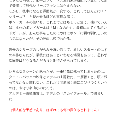
じさせる内容だ。前半はシリーズのお約束が新旧入り交じった形
で登場して歴代シリーズファンにはたまらない。
しかし、後半になると雰囲気が一変する。これってほんとに007
シリーズ？ と疑わせるほどの重厚な感じ。
ボンドガールの扱いも、これまでとはちょっと違う。強いていえ
ば、本作のボンドガールは「M」なのかも。最初に出てくるボン
ドガールが、あんな事をしたのにやけにボンドに馴れ馴れしいの
も気になったが、その理由も後でわかる。
過去のシリーズのしがらみを洗い流して、新しいスタートのはず
の本作なんだが、最後にはあっといわせる場面もあって、思わず
次回作はどうなるんだろうと期待させられてしまう。
いろんな名シーンがあったが、一番印象に残ってしまったのは、
タイトルバックの映像とアデルの主題歌だ。一度聴くと、頭に残
ってなかなか離れない。これだけ印象深く頭にこびりつくという
のは、やはり名曲なのだろう。
アカデミー賞歌曲賞は、アデルの『スカイフォール』で決まり
だ。
（個人的な予想であり、はずれても何の責任もとれまてん）