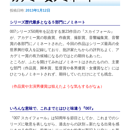
投稿日時:
2013年1月12日
シリーズ歴代最多となる５部門にノミネート
007シリーズ50周年を記念する第23作目の『スカイフォール』
が、アカデミー賞の歌曲賞、作曲賞、撮影賞、音響編集賞、音響
賞の各部門にノミネートされた。今回の作品はシリーズ最高の全
世界興行収入を記録しており、批評家たちからの評判もよく、ア
カデミー賞の有力候補になるのではとの期待もあった。
ところが、ふたを開けてみればノミネートはされたものの、主要
な部門（作品賞、脚本賞、監督賞や各男優賞・女優賞など）には
ひとつもノミネートされず、期待していただけにとても残念。
（作品賞や主演男優賞は狙えたような気もするがなぁ）
いろんな意味で、これまでとはひと味違う『007』
『007 スカイフォール』は50周年を節目としてか、これまでのシ
リーズに敬意を表しながら、過去からの訣別→新たなる出発を感