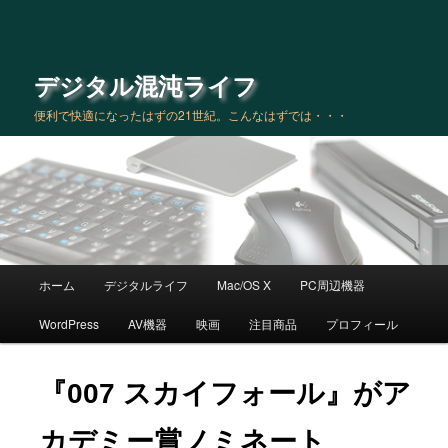
デジタル混沌ライフ
便利で快適になったはずの21世紀。こんなはずでは・・・
メインメニュー
ホーム
デジタルライフ
Mac/OS X
PC周辺機器
メインコンテンツへ移動
サブコンテンツへ移動
WordPress
AV機器
映画
注目商品
プロフィール
『007 スカイフォール』がア
カデミー賞ノミネート