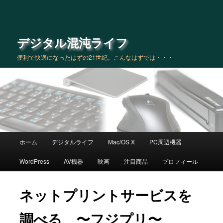
デジタル混沌ライフ
便利で快適になったはずの21世紀。こんなはずでは・・・
メインメニュー
ホーム
デジタルライフ
Mac/OS X
PC周辺機器
メインコンテンツへ移動
サブコンテンツへ移動
WordPress
AV機器
映画
注目商品
プロフィール
ネットプリントサービスを
調べる 〜フジプリ〜